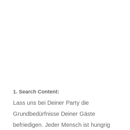
Ein Kanal ohne Inhalt ist wertlos.
Deshalb ist unsere Königsdisziplin der
Inhalt, der Emotionen auslöst und Deine
Zielgruppe zur gewünschten Handlung
aktiviert.
Wir differenzieren den Inhalt nach dem
FISH-Modell von Mirko Lange
:
1. Search Content:
Lass uns bei Deiner Party die
Grundbedürfnisse Deiner Gäste
befriedigen. Jeder Mensch ist hungrig