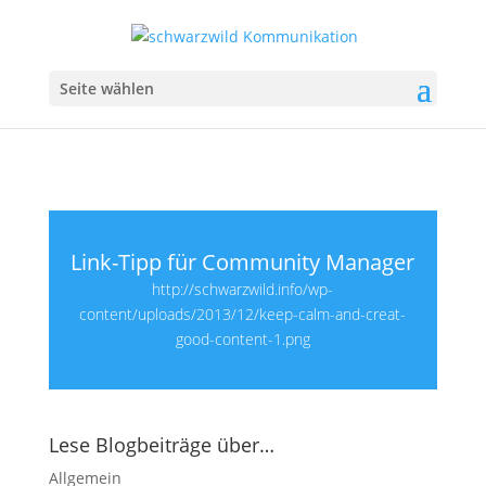
Seite wählen
Link-Tipp für Community Manager
http://schwarzwild.info/wp-
content/uploads/2013/12/keep-calm-and-creat-
good-content-1.png
Lese Blogbeiträge über…
Allgemein